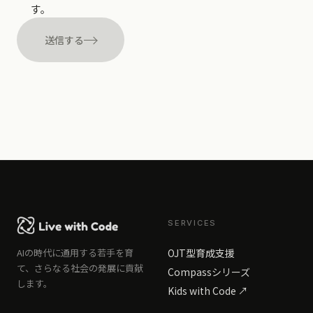
す。
送信する
SERVICES
AIの時代に通用する若手を育
OJT型育成支援
て、さらなる社会の発展に貢献
Compassシリーズ
します。
Kids with Code ↗