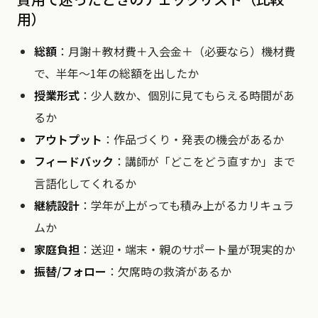
用）
総額
：月謝＋教材費＋入会金＋（必要なら）機材費
で、半年〜1年の総額を出したか
授業形式
：少人数か、個別に見てもらえる時間があ
るか
アウトプット
：作品づくり・発表の機会があるか
フィードバック
：講師が「どこをどう直すか」まで
言語化してくれるか
継続設計
：学年が上がっても積み上がるカリキュラ
ムか
家庭負担
：送迎・端末・親のサポート量が現実的か
振替/フォロー
：欠席時の救済があるか