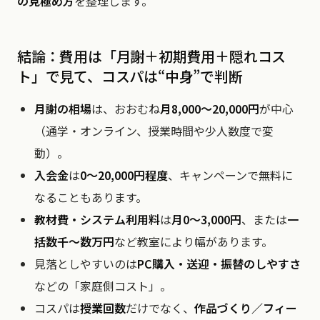
の見極め方
を整理します。
結論：費用は「月謝＋初期費用＋隠れコス
ト」で見て、コスパは“中身”で判断
月謝の相場
は、おおむね
月8,000〜20,000円
が中心
（通学・オンライン、授業時間や少人数度で変
動）。
入会金
は
0〜20,000円程度
、キャンペーンで無料に
なることもあります。
教材費・システム利用料
は
月0〜3,000円
、または
一
括数千〜数万円
など教室により幅があります。
見落としやすいのは
PC購入・送迎・振替のしやすさ
などの「家庭側コスト」。
コスパは
授業回数
だけでなく、
作品づくり／フィー